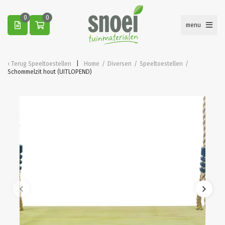
0
0
menu
Terug
Speeltoestellen
Home
/
Diversen
/
Speeltoestellen
/
Schommelzit hout (UITLOPEND)