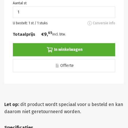
Aantal st
U bestelt:
1
st /
1
stuks
Conversie info
65
9,
Totaalprijs
€
incl. btw.
In winkelwagen
Offerte
Let op:
dit product wordt speciaal voor u besteld en kan
daarom niet geretourneerd worden.
Specificaties