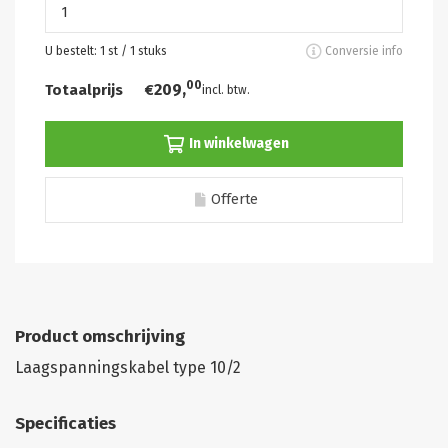
U bestelt:
1
st /
1
stuks
Conversie info
00
209,
Totaalprijs
€
incl. btw.
In winkelwagen
Offerte
Product omschrijving
Laagspanningskabel type 10/2
Specificaties