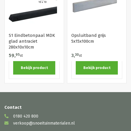
S1 Eindbetonpaal MDK
Opsluitband grijs
glad antraciet
5x15x100cm
280x10x10cm
59,
95
3,
30
st
st
Bekijk product
Bekijk product
Contact
0180 420 800
verkoop@snoeituinmaterialen.nl