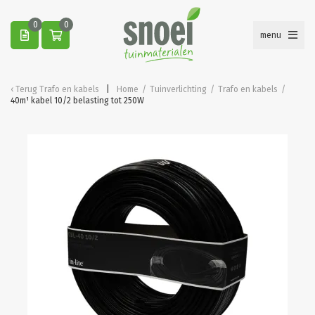
0
0
menu
Terug
Trafo en kabels
Home
/
Tuinverlichting
/
Trafo en kabels
/
40m¹ kabel 10/2 belasting tot 250W