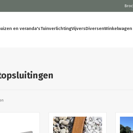
Broc
huizen en veranda's
Tuinverlichting
Vijvers
Diversen
Winkelwagen
opsluitingen
len