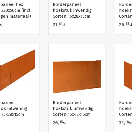
paneel flex
Borderpaneel
Borde
 220x56cm (incl.
hoekstuk inwendig
hoeks
igen materiaal)
Corten 15x28x15cm
Corte
21,
61
26,
15
st
st
s
rpaneel
Borderpaneel
Borde
uk uitwendig
hoekstuk uitwendig
hoeks
 15x28x15cm
Corten 15x42x15cm
Corte
26,
15
31,
18
st
st