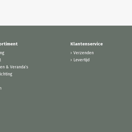
ortiment
Klantenservice
ing
Verzenden
t
Levertijd
zen & Veranda’s
ichting
n