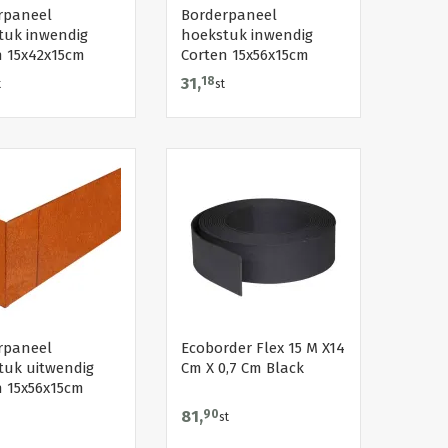
rpaneel
Borderpaneel
tuk inwendig
hoekstuk inwendig
n 15x42x15cm
Corten 15x56x15cm
31,
18
t
st
rpaneel
Ecoborder Flex 15 M X14
tuk uitwendig
Cm X 0,7 Cm Black
n 15x56x15cm
81,
90
st