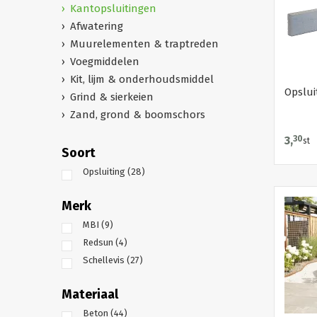
Kantopsluitingen
Afwatering
Muurelementen & traptreden
Voegmiddelen
Kit, lijm & onderhoudsmiddel
Opslu
Grind & sierkeien
Zand, grond & boomschors
3,
30
st
Soort
Opsluiting
(28)
Merk
MBI
(9)
Redsun
(4)
Schellevis
(27)
Materiaal
Beton
(44)