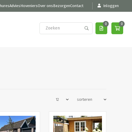
hures
Advies
Hoveniers
Over ons
Bezorgen
Contact
Inloggen
0
0