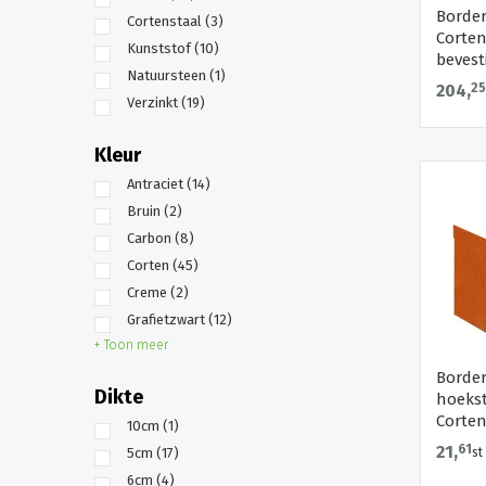
Border
Cortenstaal
(3)
Corten
Kunststof
(10)
bevest
Natuursteen
(1)
204,
25
Verzinkt
(19)
Kleur
Antraciet
(14)
Bruin
(2)
Carbon
(8)
Corten
(45)
Creme
(2)
Grafietzwart
(12)
+ Toon meer
Borde
Dikte
hoekst
Corten
10cm
(1)
21,
61
5cm
(17)
st
6cm
(4)