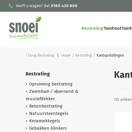
Heeft u vragen? Bel
0180 420 800
Bestrating
Tuinhout
Tuin
Terug
Bestrating
Home
/
Bestrating
/
Kantopsluitingen
Kant
Bestrating
Opruiming bestrating
Zwembad-/ vijverrand &
muurafdekker
133 artike
Betonbestrating
Natuursteentegels
Keramiektegels
Gebakken klinkers