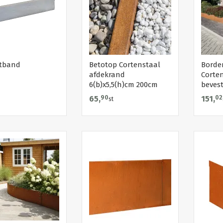
itband
Betotop Cortenstaal
Border
afdekrand
Corten
6(b)x5,5(h)cm 200cm
bevest
65,
90
151,
02
st