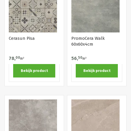
Cerasun Pisa
PromoCera Walk
60x60x4cm
78,
00
56,
50
m²
m²
Bekijk product
Bekijk product