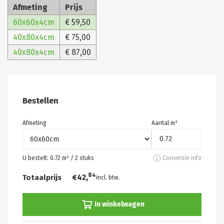
Afmeting
Prijs
60x60x4cm
€ 59,50
40x80x4cm
€ 75,00
40x80x4cm
€ 87,00
Bestellen
Afmeting
Aantal m²
U bestelt:
0.72
m² /
2
stuks
Conversie info
84
42,
Totaalprijs
€
incl. btw.
In winkelwagen