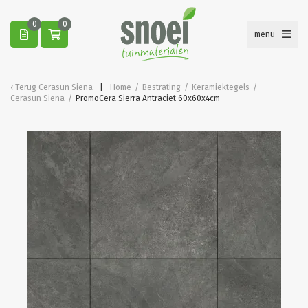
0
0
menu
Terug
Cerasun Siena
Home
/
Bestrating
/
Keramiektegels
/
Cerasun Siena
/
PromoCera Sierra Antraciet 60x60x4cm